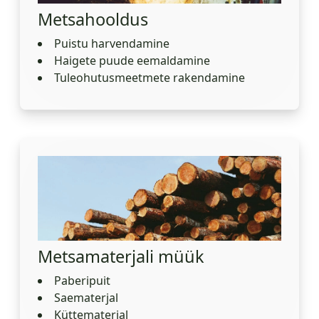
Metsahooldus
Puistu harvendamine
Haigete puude eemaldamine
Tuleohutusmeetmete rakendamine
Metsamaterjali müük
Paberipuit
Saematerjal
Küttematerjal