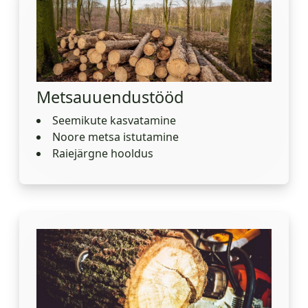
Metsauuendustööd
Seemikute kasvatamine
Noore metsa istutamine
Raiejärgne hooldus