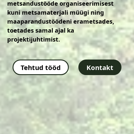
metsandustööde organiseerimisest
kuni metsamaterjali müügi ning
maaparandustöödeni erametsades,
toetades samal ajal ka
projektijuhtimist.
Tehtud tööd
Kontakt