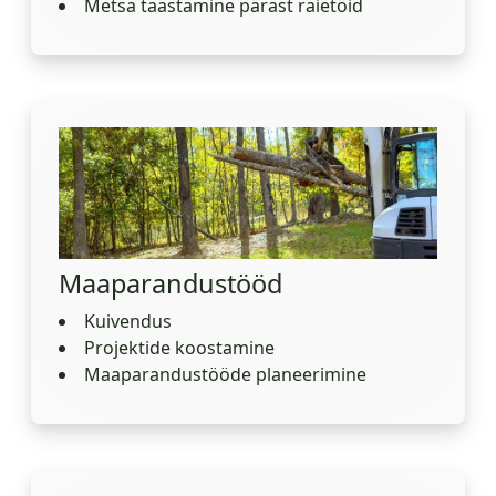
Metsa taastamine pärast raietöid
Maaparandustööd
Kuivendus
Projektide koostamine
Maaparandustööde planeerimine