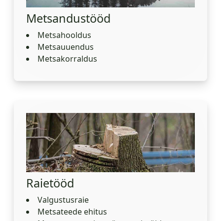
Metsandustööd
Metsahooldus
Metsauuendus
Metsakorraldus
Raietööd
Valgustusraie
Metsateede ehitus